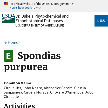
Skip
An official website of the United States government
to
Here's how you know
main
content
Dr. Duke's Phytochemical and
Official websites use .gov
Ethnobotanical Databases
MENU
A
.gov
website belongs to an official government
U.S. DEPARTMENT OF AGRICULTURE
organization in the United States.
Secure .gov websites use HTTPS
Home
A
lock
(
) or
https://
means you’ve safely connected
to the .gov website. Share sensitive information only
Spondias
on official, secure websites.
purpurea
Common Name
Cirouellier
,
Jobo Negro
,
Abricotier Batard
,
Ciruela
Sanjuanera
,
Ciruela Morada
,
Ciroyere D'Amerique
,
Jobo
,
Cirouelle
Activities