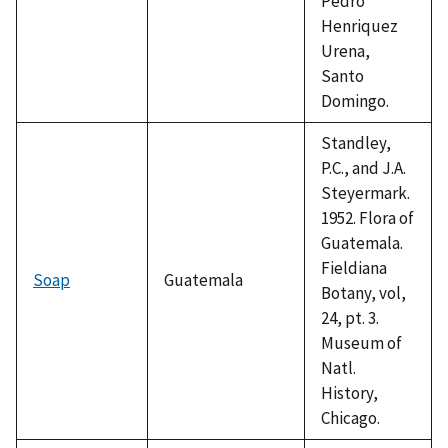
Pedro
Henriquez
Urena,
Santo
Domingo.
Standley,
P.C., and J.A.
Steyermark.
1952. Flora of
Guatemala.
Fieldiana
Soap
Guatemala
Botany, vol,
24, pt. 3.
Museum of
Natl.
History,
Chicago.